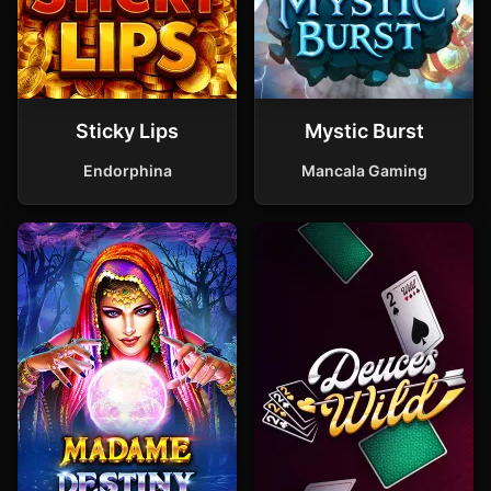
Sticky Lips
Mystic Burst
Endorphina
Mancala Gaming