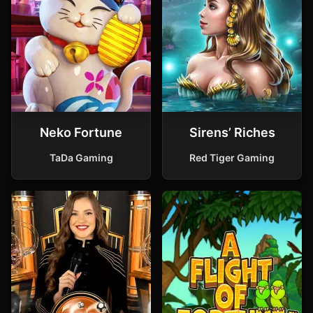
Neko Fortune
Sirens’ Riches
TaDa Gaming
Red Tiger Gaming