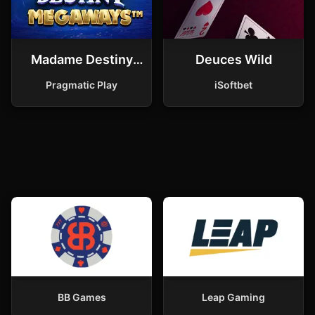
Madame Destiny
Deuces Wild
Megaways
Pragmatic Play
iSoftbet
BB Games
Leap Gaming